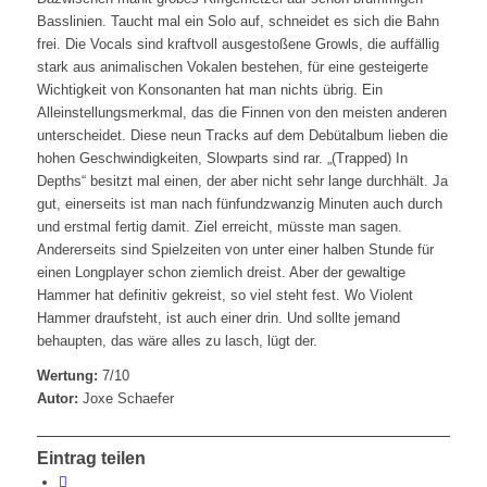
Basslinien. Taucht mal ein Solo auf, schneidet es sich die Bahn
frei. Die Vocals sind kraftvoll ausgestoßene Growls, die auffällig
stark aus animalischen Vokalen bestehen, für eine gesteigerte
Wichtigkeit von Konsonanten hat man nichts übrig. Ein
Alleinstellungsmerkmal, das die Finnen von den meisten anderen
unterscheidet. Diese neun Tracks auf dem Debütalbum lieben die
hohen Geschwindigkeiten, Slowparts sind rar. „(Trapped) In
Depths“ besitzt mal einen, der aber nicht sehr lange durchhält. Ja
gut, einerseits ist man nach fünfundzwanzig Minuten auch durch
und erstmal fertig damit. Ziel erreicht, müsste man sagen.
Andererseits sind Spielzeiten von unter einer halben Stunde für
einen Longplayer schon ziemlich dreist. Aber der gewaltige
Hammer hat definitiv gekreist, so viel steht fest. Wo Violent
Hammer draufsteht, ist auch einer drin. Und sollte jemand
behaupten, das wäre alles zu lasch, lügt der.
Wertung:
7/10
Autor:
Joxe Schaefer
Eintrag teilen