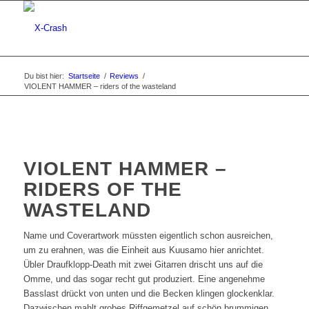
Du bist hier:
Startseite
/
Reviews
/
VIOLENT HAMMER – riders of the wasteland
VIOLENT HAMMER –
RIDERS OF THE
WASTELAND
Name und Coverartwork müssten eigentlich schon ausreichen,
um zu erahnen, was die Einheit aus Kuusamo hier anrichtet.
Übler Draufklopp-Death mit zwei Gitarren drischt uns auf die
Omme, und das sogar recht gut produziert. Eine angenehme
Basslast drückt von unten und die Becken klingen glockenklar.
Dazwischen mahlt grobes Riffgemetzel auf schön brummigen