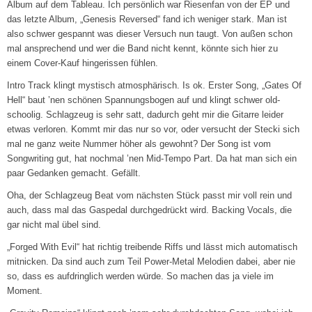
Album auf dem Tableau. Ich persönlich war Riesenfan von der EP und
das letzte Album, „Genesis Reversed“ fand ich weniger stark. Man ist
also schwer gespannt was dieser Versuch nun taugt. Von außen schon
mal ansprechend und wer die Band nicht kennt, könnte sich hier zu
einem Cover-Kauf hingerissen fühlen.
Intro Track klingt mystisch atmosphärisch. Is ok. Erster Song, „Gates Of
Hell“ baut ’nen schönen Spannungsbogen auf und klingt schwer old-
schoolig. Schlagzeug is sehr satt, dadurch geht mir die Gitarre leider
etwas verloren. Kommt mir das nur so vor, oder versucht der Stecki sich
mal ne ganz weite Nummer höher als gewohnt? Der Song ist vom
Songwriting gut, hat nochmal ’nen Mid-Tempo Part. Da hat man sich ein
paar Gedanken gemacht. Gefällt.
Oha, der Schlagzeug Beat vom nächsten Stück passt mir voll rein und
auch, dass mal das Gaspedal durchgedrückt wird. Backing Vocals, die
gar nicht mal übel sind.
„Forged With Evil“ hat richtig treibende Riffs und lässt mich automatisch
mitnicken. Da sind auch zum Teil Power-Metal Melodien dabei, aber nie
so, dass es aufdringlich werden würde. So machen das ja viele im
Moment.