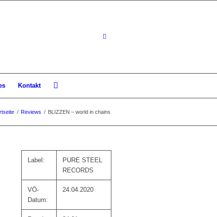
es
Kontakt
rtseite
/
Reviews
/
BLIZZEN – world in chains
Label:
PURE STEEL
RECORDS
VÖ-
24.04.2020
Datum: