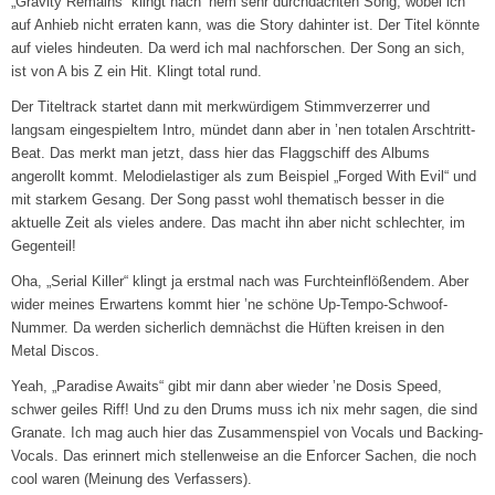
„Gravity Remains“ klingt nach ’nem sehr durchdachten Song, wobei ich
auf Anhieb nicht erraten kann, was die Story dahinter ist. Der Titel könnte
auf vieles hindeuten. Da werd ich mal nachforschen. Der Song an sich,
ist von A bis Z ein Hit. Klingt total rund.
Der Titeltrack startet dann mit merkwürdigem Stimmverzerrer und
langsam eingespieltem Intro, mündet dann aber in ’nen totalen Arschtritt-
Beat. Das merkt man jetzt, dass hier das Flaggschiff des Albums
angerollt kommt. Melodielastiger als zum Beispiel „Forged With Evil“ und
mit starkem Gesang. Der Song passt wohl thematisch besser in die
aktuelle Zeit als vieles andere. Das macht ihn aber nicht schlechter, im
Gegenteil!
Oha, „Serial Killer“ klingt ja erstmal nach was Furchteinflößendem. Aber
wider meines Erwartens kommt hier ’ne schöne Up-Tempo-Schwoof-
Nummer. Da werden sicherlich demnächst die Hüften kreisen in den
Metal Discos.
Yeah, „Paradise Awaits“ gibt mir dann aber wieder ’ne Dosis Speed,
schwer geiles Riff! Und zu den Drums muss ich nix mehr sagen, die sind
Granate. Ich mag auch hier das Zusammenspiel von Vocals und Backing-
Vocals. Das erinnert mich stellenweise an die Enforcer Sachen, die noch
cool waren (Meinung des Verfassers).