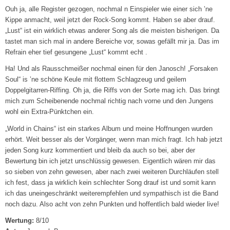
Ouh ja, alle Register gezogen, nochmal n Einspieler wie einer sich ’ne
Kippe anmacht, weil jetzt der Rock-Song kommt. Haben se aber drauf.
„Lust“ ist ein wirklich etwas anderer Song als die meisten bisherigen. Da
tastet man sich mal in andere Bereiche vor, sowas gefällt mir ja. Das im
Refrain eher tief gesungene „Lust“ kommt echt .
Ha! Und als Rausschmeißer nochmal einen für den Janosch! „Forsaken
Soul“ is ’ne schöne Keule mit flottem Schlagzeug und geilem
Doppelgitarren-Riffing. Oh ja, die Riffs von der Sorte mag ich. Das bringt
mich zum Scheibenende nochmal richtig nach vorne und den Jungens
wohl ein Extra-Pünktchen ein.
„World in Chains“ ist ein starkes Album und meine Hoffnungen wurden
erhört. Weit besser als der Vorgänger, wenn man mich fragt. Ich hab jetzt
jeden Song kurz kommentiert und bleib da auch so bei, aber der
Bewertung bin ich jetzt unschlüssig gewesen. Eigentlich wären mir das
so sieben von zehn gewesen, aber nach zwei weiteren Durchläufen stell
ich fest, dass ja wirklich kein schlechter Song drauf ist und somit kann
ich das uneingeschränkt weiterempfehlen und sympathisch ist die Band
noch dazu. Also acht von zehn Punkten und hoffentlich bald wieder live!
Wertung:
8/10