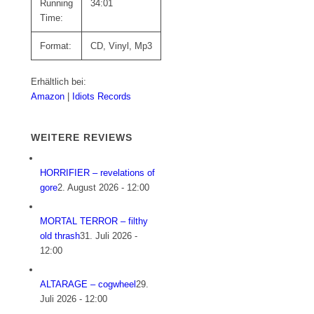
Running
34:01
Time:
Format:
CD, Vinyl, Mp3
Erhältlich bei:
Amazon
|
Idiots Records
WEITERE REVIEWS
HORRIFIER – revelations of
gore
2. August 2026 - 12:00
MORTAL TERROR – filthy
old thrash
31. Juli 2026 -
12:00
ALTARAGE – cogwheel
29.
Juli 2026 - 12:00