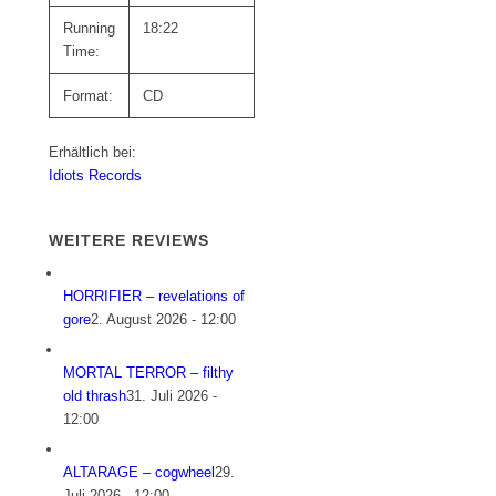
Running
18:22
Time:
Format:
CD
Erhältlich bei:
Idiots Records
WEITERE REVIEWS
HORRIFIER – revelations of
gore
2. August 2026 - 12:00
MORTAL TERROR – filthy
old thrash
31. Juli 2026 -
12:00
ALTARAGE – cogwheel
29.
Juli 2026 - 12:00