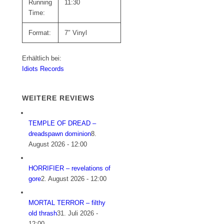
Running
11:30
Time:
Format:
7″ Vinyl
Erhältlich bei:
Idiots Records
WEITERE REVIEWS
TEMPLE OF DREAD –
dreadspawn dominion
8.
August 2026 - 12:00
HORRIFIER – revelations of
gore
2. August 2026 - 12:00
MORTAL TERROR – filthy
old thrash
31. Juli 2026 -
12:00