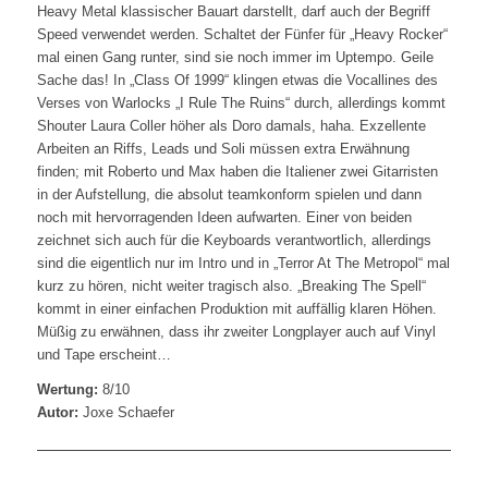
Heavy Metal klassischer Bauart darstellt, darf auch der Begriff
Speed verwendet werden. Schaltet der Fünfer für „Heavy Rocker“
mal einen Gang runter, sind sie noch immer im Uptempo. Geile
Sache das! In „Class Of 1999“ klingen etwas die Vocallines des
Verses von Warlocks „I Rule The Ruins“ durch, allerdings kommt
Shouter Laura Coller höher als Doro damals, haha. Exzellente
Arbeiten an Riffs, Leads und Soli müssen extra Erwähnung
finden; mit Roberto und Max haben die Italiener zwei Gitarristen
in der Aufstellung, die absolut teamkonform spielen und dann
noch mit hervorragenden Ideen aufwarten. Einer von beiden
zeichnet sich auch für die Keyboards verantwortlich, allerdings
sind die eigentlich nur im Intro und in „Terror At The Metropol“ mal
kurz zu hören, nicht weiter tragisch also. „Breaking The Spell“
kommt in einer einfachen Produktion mit auffällig klaren Höhen.
Müßig zu erwähnen, dass ihr zweiter Longplayer auch auf Vinyl
und Tape erscheint…
Wertung:
8/10
Autor:
Joxe Schaefer