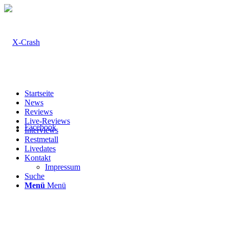
Startseite
News
Reviews
Live-Reviews
Facebook
Interviews
Restmetall
Livedates
Kontakt
Impressum
Suche
Menü
Menü