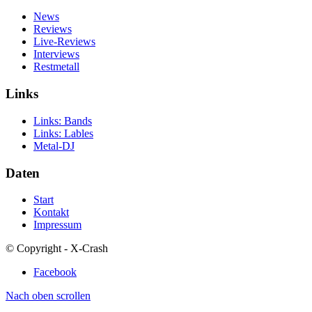
News
Reviews
Live-Reviews
Interviews
Restmetall
Links
Links: Bands
Links: Lables
Metal-DJ
Daten
Start
Kontakt
Impressum
© Copyright - X-Crash
Facebook
Nach oben scrollen