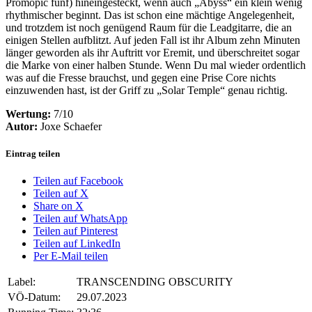
Promopic fünf) hineingesteckt, wenn auch „Abyss“ ein klein wenig
rhythmischer beginnt. Das ist schon eine mächtige Angelegenheit,
und trotzdem ist noch genügend Raum für die Leadgitarre, die an
einigen Stellen aufblitzt. Auf jeden Fall ist ihr Album zehn Minuten
länger geworden als ihr Auftritt vor Eremit, und überschreitet sogar
die Marke von einer halben Stunde. Wenn Du mal wieder ordentlich
was auf die Fresse brauchst, und gegen eine Prise Core nichts
einzuwenden hast, ist der Griff zu „Solar Temple“ genau richtig.
Wertung:
7/10
Autor:
Joxe Schaefer
Eintrag teilen
Teilen auf Facebook
Teilen auf X
Share on X
Teilen auf WhatsApp
Teilen auf Pinterest
Teilen auf LinkedIn
Per E-Mail teilen
Label:
TRANSCENDING OBSCURITY
VÖ-Datum:
29.07.2023